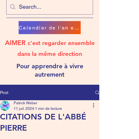
Calendier de l'an en chanson
AIMER
c'est regarder ensemble
dans la même direction
Pour apprendre à vivre
autrement
Post
Patrick Weber
11 juil. 2024
1 min de lecture
CITATIONS DE L'ABBÉ
PIERRE