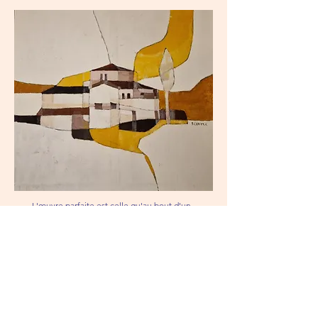
L'œuvre parfaite est celle qu'au bout d'un
moment on ne voit plus parce qu'elle est
toute nimbée d'autre chose, qu'une
présence invisible l'enveloppe et qu'ainsi par
elle, comme au travers d'un sacrement, nous
sommes mis au contact avec la source
lumineuse qui est la beauté même.
L'œuvre parfaite c'est celle qu'on ne voit plus
parce qu'elle est pleine de ce rêve, de cette
Présence et qu'elle nous entraîne vers elle,
vers la pure beauté, l'infini que nous