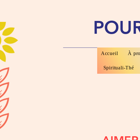
POU
Accueil
À pr
Spirituali-Thé