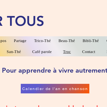
R TOUS
opos
Partage
Trico-Thé
Beau-Thé
Bibli-Thé
San-Thé
Café parole
Troc
Contact
Pour apprendre à vivre autremen
Calendier de l'an en chanson