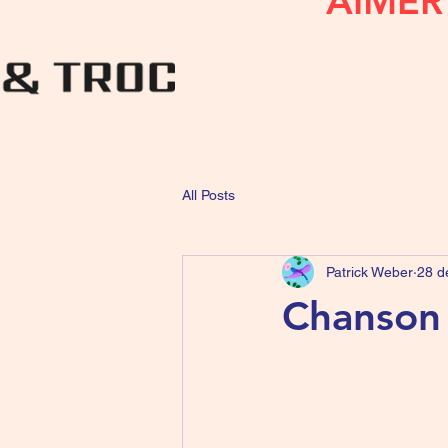
AIMER
All Posts
Patrick Weber
28 d
Chanson 