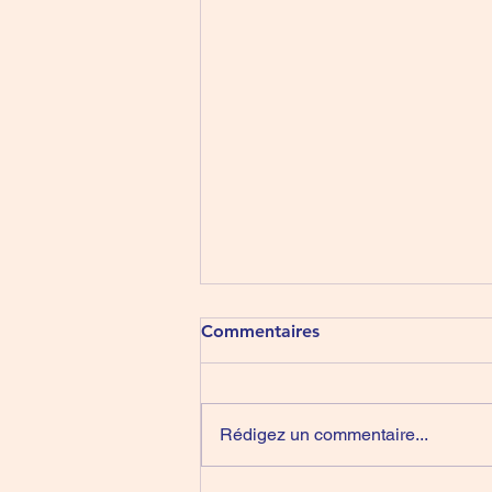
5 Chants pour les malades
Commentaires
❤️🕊❤️
https://youtu.be/81nLJrEF9hk?
si=DxbKX0zmQJrGths_
Rédigez un commentaire...