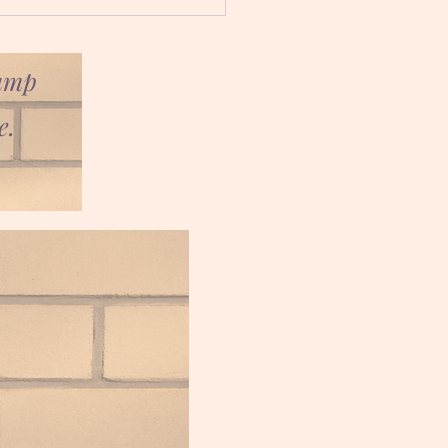
camp
e.