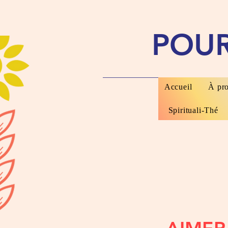
POU
Accueil
À pr
Spirituali-Thé