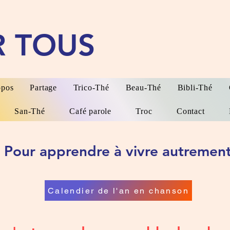
R TOUS
opos
Partage
Trico-Thé
Beau-Thé
Bibli-Thé
San-Thé
Café parole
Troc
Contact
Pour apprendre à vivre autremen
Calendier de l'an en chanson