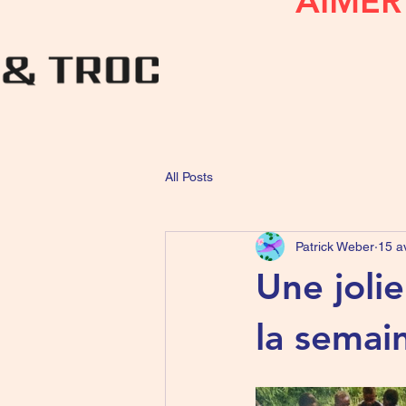
AIMER
All Posts
Patrick Weber
15 a
Une joli
la semai