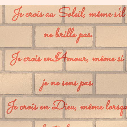
Je crois au Soleil, même s'il
ne brille pas.
Je crois en l'Amour, même si
je ne sens pas.
Je crois en Dieu, même lorsqu