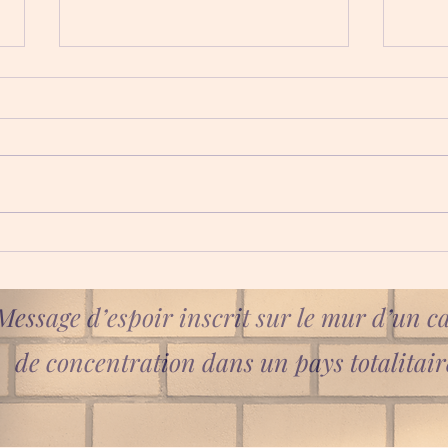
Magnifique chant Polonais
Chan
Terr
Message d’espoir inscrit sur le mur d’un 
de concentration dans un pays totalitair