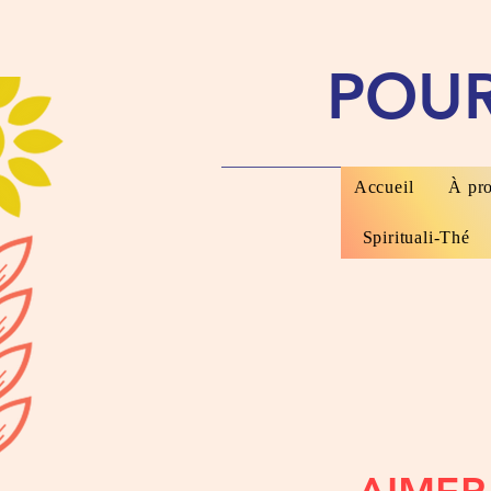
POU
Accueil
À pr
Spirituali-Thé