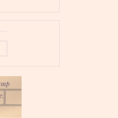
son les enfants de la
e
camp
e.