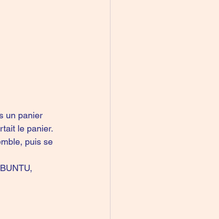
s un panier 
tait le panier. 
emble, puis se 
 "UBUNTU, 