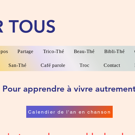
R TOUS
opos
Partage
Trico-Thé
Beau-Thé
Bibli-Thé
San-Thé
Café parole
Troc
Contact
Pour apprendre à vivre autremen
Calendier de l'an en chanson